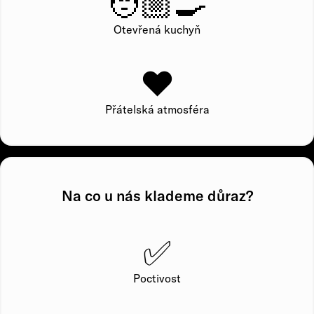
🧑🏼‍🍳
Otevřená kuchyň
❤️
Přátelská atmosféra
Na co u nás klademe důraz?
✅
Poctivost