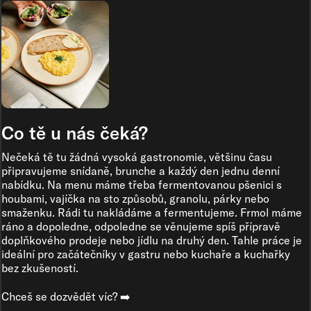
Co tě u nás čeká?
Nečeká tě tu žádná vysoká gastronomie, většinu času
připravujeme snídaně, brunche a každý den jednu denní
nabídku. Na menu máme třeba fermentovanou pšenici s
houbami, vajíčka na sto způsobů, granolu, párky nebo
smaženku. Rádi tu nakládáme a fermentujeme. Frmol máme
ráno a dopoledne, odpoledne se věnujeme spíš přípravě
doplňkového prodeje nebo jídlu na druhý den. Tahle práce je
ideální pro začátečníky v gastru nebo kuchaře a kuchařky
bez zkušeností.
Chceš se dozvědět víc? ➡️