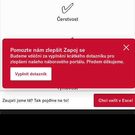
✅
Čerstvost
✅
Pomozte nám zlepšit Zapoj se
Chuť
Budeme vděční za vyplnění krátkého dotazníku pro
zlepšení našeho náborového portálu. Předem děkujeme.
✅
Vyplnit dotazník
Týmovost
Zaujali jsme tě? Tak pojďme na to!
Chci vařit v Esce!
Kde budeš pracovat?