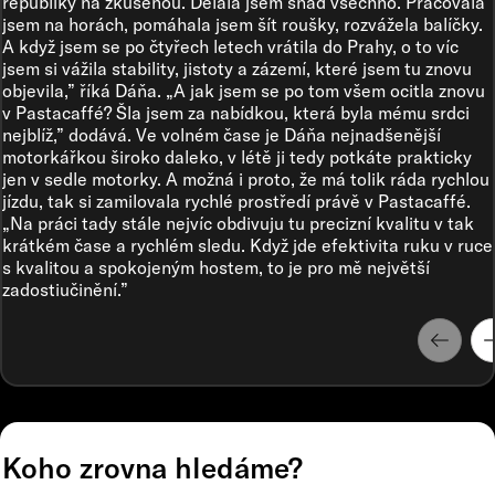
republiky na zkušenou. Dělala jsem snad všechno. Pracovala
jsem na horách, pomáhala jsem šít roušky, rozvážela balíčky.
A když jsem se po čtyřech letech vrátila do Prahy, o to víc
jsem si vážila stability, jistoty a zázemí, které jsem tu znovu
objevila,” říká Dáňa. „A jak jsem se po tom všem ocitla znovu
v Pastacaffé? Šla jsem za nabídkou, která byla mému srdci
nejblíž,” dodává. Ve volném čase je Dáňa nejnadšenější
motorkářkou široko daleko, v létě ji tedy potkáte prakticky
jen v sedle motorky. A možná i proto, že má tolik ráda rychlou
jízdu, tak si zamilovala rychlé prostředí právě v Pastacaffé.
„Na práci tady stále nejvíc obdivuju tu precizní kvalitu v tak
krátkém čase a rychlém sledu. Když jde efektivita ruku v ruce
s kvalitou a spokojeným hostem, to je pro mě největší
zadostiučinění.”
Koho zrovna hledáme?