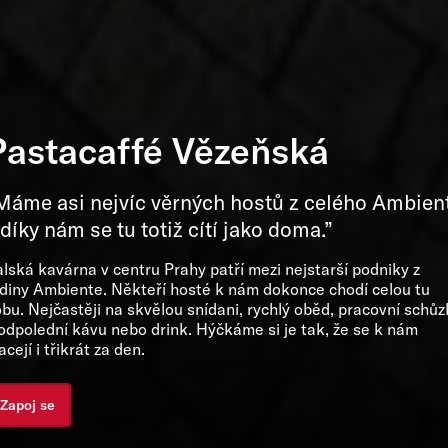
Pastacaffé Vězeňská
Máme asi nejvíc věrných hostů z celého Ambien
 díky nám se tu totiž cítí jako doma.”
alská kavárna v centru Prahy patří mezi nejstarší podniky z
diny Ambiente. Někteří hosté k nám dokonce chodí celou tu
bu. Nejčastěji na skvělou snídani, rychlý oběd, pracovní schůz
odpolední kávu nebo drink. Hýčkáme si je tak, že se k nám
acejí i třikrát za den.
Zapoj se