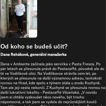
Od koho se budeš učit?
Dana Reháková, generální manažerka
Dana v Ambiente začínala jako servírka v Pasta Fresca. Po
pár letech se přesunula právě do Pastacaffé, původně ale do
té ve Vodičkově ulici. Na Vodičkovce strávila osm let, po
kterých se přesunula na další významnou adresu, tentokrát
rovnou na Hrad, kde spolu s týmem stála u zrodu Kuchyně.
Tam ale její cesta nekončí. Z Kuchyně se přesunula rovnou na
další lukrativní lokalitu - Pastacaffé Vězeňská. „V covidu
jsem si chtěla vyzkoušet něco nového, být trochu
nápomocná, a tak jsem se vydala do nejrůznějších koutů