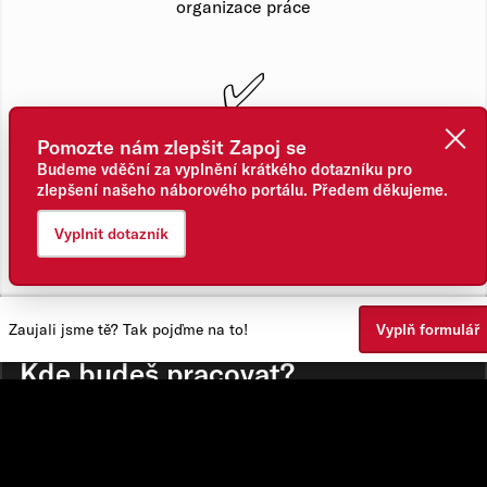
organizace práce
✅
poctivé vaření
Pomozte nám zlepšit Zapoj se
Budeme vděční za vyplnění krátkého dotazníku pro
zlepšení našeho náborového portálu. Předem děkujeme.
✅
Vyplnit dotazník
samostatnost
Zaujali jsme tě? Tak pojďme na to!
Vyplň formulář
Kde budeš pracovat?