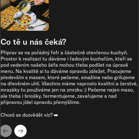
Co tě u nás čeká?
Připrav se na pořádný fofr a částečně otevřenou kuchyň.
Prostor k realizaci tu dáváme i řadovým kuchařům, kteří se
pod vedením našeho šéfa mohou třeba podílet na úpravě
menu. Na kvalitě si tu dáváme opravdu záležet. Pracujeme
především s masem, které pečeme, smažíme nebo grilujeme
na dřevěném uhlí. Všechno máme naprosto kvalitní a čerstvé,
mrazáky tu používáme jen na zmrzku :) Pečeme nejen maso,
ale třeba i briošky, fermentujeme, zavařujeme a nad
přípravou jídel opravdu přemýšlíme.
Chceš se dozvědět víc? ➡️