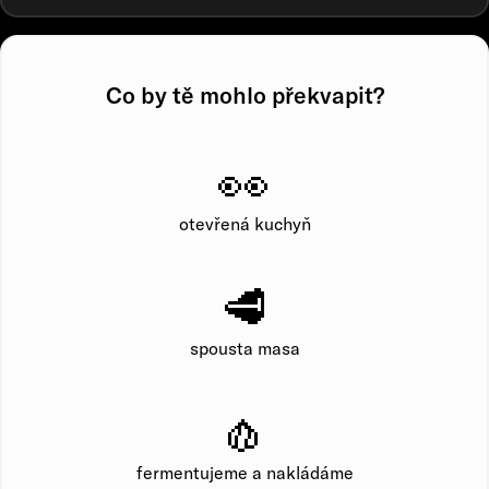
Co by tě mohlo překvapit?
👀
otevřená kuchyň
🥩
spousta masa
🧄
fermentujeme a nakládáme