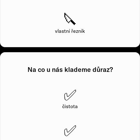
🔪
vlastní řezník
Na co u nás klademe důraz?
✅
čistota
✅