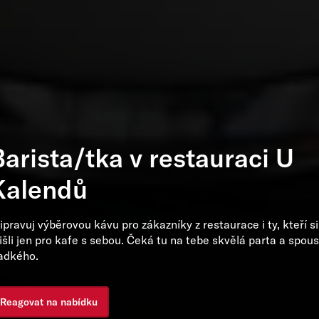
Barista/tka v restauraci U
Kalendů
ipravuj výběrovou kávu pro zákazníky z restaurace i ty, kteří si
išli jen pro kafe s sebou. Čeká tu na tebe skvělá parta a spou
adkého.
Reagovat na nabídku