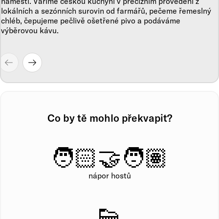
náměstí. Vaříme českou kuchyni v precizním provedení z
lokálních a sezónních surovin od farmářů, pečeme řemeslný
chléb, čepujeme pečlivě ošetřené pivo a podáváme
výběrovou kávu.
Co by tě mohlo překvapit?
🧑🏻‍🤝‍🧑🏽
nápor hostů
👟