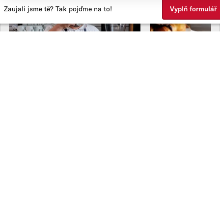
Zaujali jsme tě? Tak pojďme na to!
Vyplň formulář
Tady by se ti mohlo taky líbit:
Typ pozice
Typ úvazku
Město