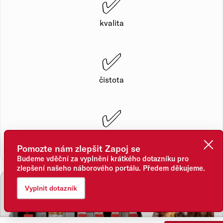
✅
kvalita
✅
čistota
✅
vstřícnost
Pomozte nám zlepšit Zapoj se
Budeme vděční za vyplnění krátkého dotazníku pro
zlepšení našeho náborového portálu. Předem děkujeme.
Kde budeš pracovat?
Vyplnit dotazník