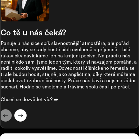
Co tě u nás čeká?
Panuje u nás sice spíš slavnostnější atmosféra, ale pořád
chceme, aby se tady hosté cítili uvolněně a příjemně – bílé
rukavičky navlékáme jen na krájení pečiva. Na práci u nás
není nikdo sám, jsme jeden tým, který si navzájem pomáhá, a
rádi ti cokoliv vysvětlíme. Dovednosti číšnického řemesla se
ti ale budou hodit, stejně jako angličtina, díky které můžeme
obsluhovat i zahraniční hosty. Práce nás baví a nejsme žádní
suchaři. Hodně se smějeme a trávíme spolu čas i po práci.
Chceš se dozvědět víc? ➡️