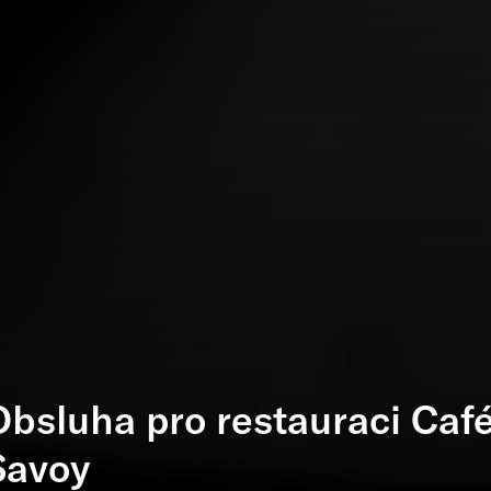
Obsluha pro restauraci Caf
Savoy