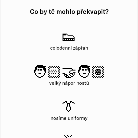
Co by tě mohlo překvapit?
👟
celodenní zápřah
🧑🏻‍🤝‍🧑🏽
velký nápor hostů
👔
nosíme uniformy