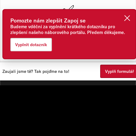
✅
Pomozte nám zlepšit Zapoj se
noblesa
Budeme vděční za vyplnění krátkého dotazníku pro
zlepšení našeho náborového portálu. Předem děkujeme.
✅
Vyplnit dotazník
vstřícnost
Zaujali jsme tě? Tak pojďme na to!
Vyplň formulář
Kde budeš pracovat?