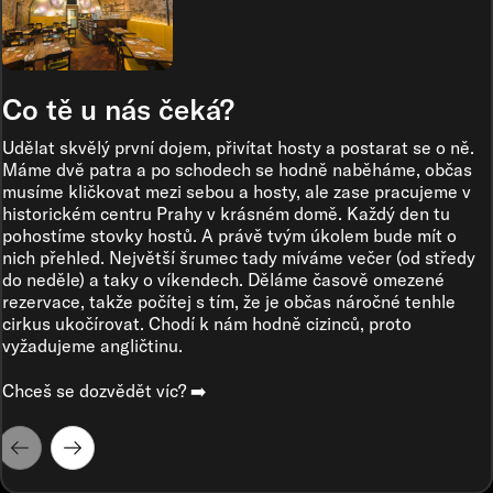
Co tě u nás čeká?
Udělat skvělý první dojem, přivítat hosty a postarat se o ně.
Máme dvě patra a po schodech se hodně naběháme, občas
musíme kličkovat mezi sebou a hosty, ale zase pracujeme v
historickém centru Prahy v krásném domě. Každý den tu
pohostíme stovky hostů. A právě tvým úkolem bude mít o
nich přehled. Největší šrumec tady míváme večer (od středy
do neděle) a taky o víkendech. Děláme časově omezené
rezervace, takže počítej s tím, že je občas náročné tenhle
cirkus ukočírovat. Chodí k nám hodně cizinců, proto
vyžadujeme angličtinu.
Chceš se dozvědět víc? ➡️