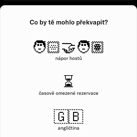
Co by tě mohlo překvapit?
🧑🏻‍🤝‍🧑🏽
nápor hostů
⏳
časově omezené rezervace
🇬🇧
angličtina