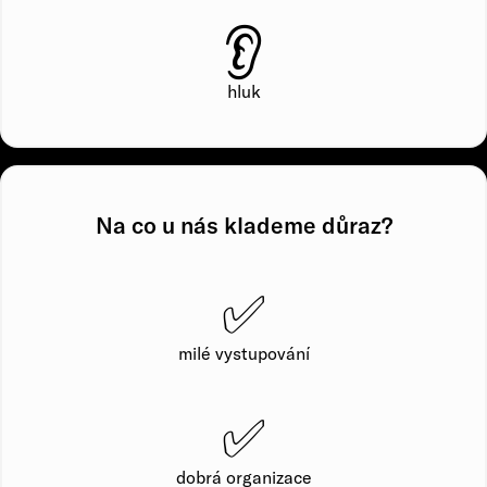
👂︎
hluk
Na co u nás klademe důraz?
✅
milé vystupování
✅
dobrá organizace