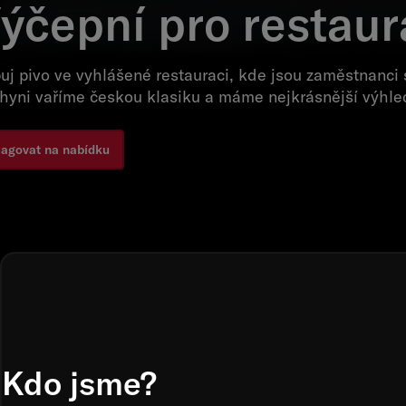
ýčepní pro restau
uj pivo ve vyhlášené restauraci, kde jsou zaměstnanci s
hyni vaříme českou klasiku a máme nejkrásnější výhle
agovat na nabídku
Kdo jsme?