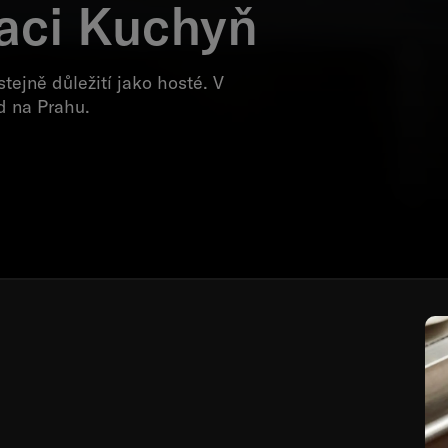
raci Kuchyň
tejně důležití jako hosté. V
d na Prahu.