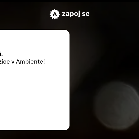
í.
zice v Ambiente!