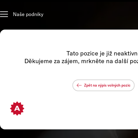
Naše podniky
ofil podniku
Tato pozice je již neaktivn
Děkujeme za zájem, mrkněte na další po
Zpět na výpis volných pozic