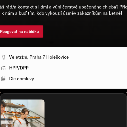
š rád/a kontakt s lidmi a vůni čerstvě upečeného chleba? Při
 k nám a buď tím, kdo vykouzlí úsměv zákazníkům na Letné!
Reagovat na nabídku
Veletržní, Praha 7 Holešovice
HPP/DPP
Dle domluvy