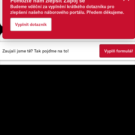
👍
Pomozte nám zlepšit Zapoj se
Budeme vděční za vyplnění krátkého dotazníku pro
vše si děláme sami
zlepšení našeho náborového portálu. Předem děkujeme.
Vyplnit dotazník
Na co u nás klademe důraz?
Zaujali jsme tě? Tak pojďme na to!
Vyplň formulář
✅
kvalita
✅
technologie