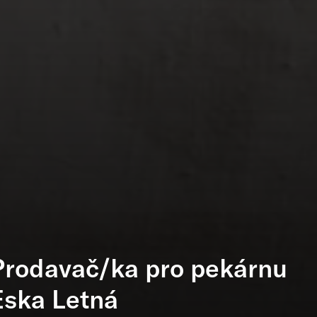
Prodavač/ka pro pekárnu
Eska Letná