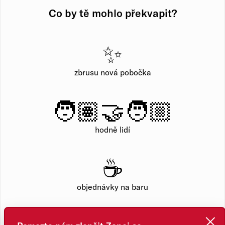
Co by tě mohlo překvapit?
✨
zbrusu nová pobočka
🧑🏽‍🤝‍🧑🏼
hodně lidí
☕️
objednávky na baru