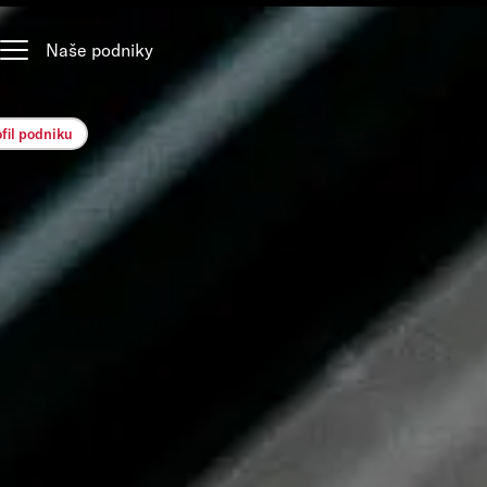
Naše podniky
ofil podniku