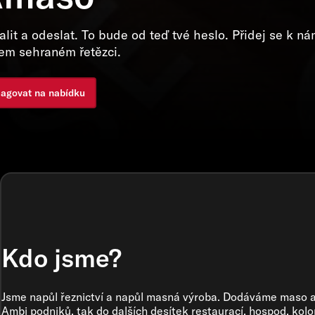
alit a odeslat. To bude od teď tvé heslo. Přidej se k 
em sehraném řetězci.
agovat na nabídku
Kdo jsme?
Jsme napůl řeznictví a napůl masná výroba. Dodáváme maso a 
Ambi podniků, tak do dalších desítek restaurací, hospod, kolo