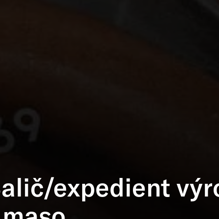
alič/expedient výr
Amaso