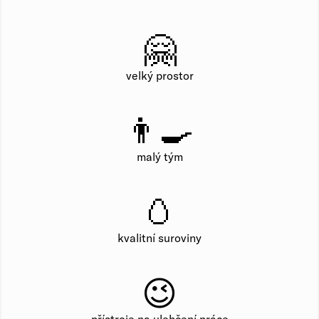
🤗
velký prostor
👨‍🍳
malý tým
🥚
kvalitní suroviny
😉
přístroje na ulehčení práce