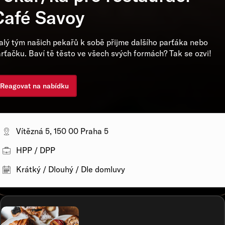
Café Savoy
lý tým našich pekařů k sobě přijme dalšího parťáka nebo
rťačku. Baví tě těsto ve všech svých formách? Tak se ozvi!
Reagovat na nabídku
Vítězná 5, 150 00 Praha 5
HPP / DPP
Krátký / Dlouhý / Dle domluvy