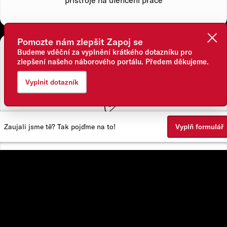
Pomozte nám zlepšit Zapoj se
Budeme vděční za vyplnění krátkého dotazníku pro
Na co u nás klademe důraz?
zlepšení našeho náborového portálu. Předem děkujeme.
Vyplnit dotazník
✅
preciznost
Zaujali jsme tě? Tak pojďme na to!
Vyplň formulář
✅
kvalita
✅