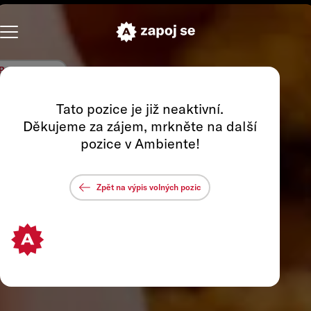
Profil podniku
Tato pozice je již neaktivní.
Děkujeme za zájem, mrkněte na další
pozice v Ambiente!
Zpět na výpis volných pozic