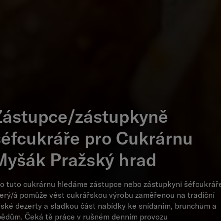
Zástupce/zástupkyně
šéfcukráře pro Cukrárnu
Myšák Pražský hrad
o tuto cukrárnu hledáme zástupce nebo zástupkyni šéfcukrář
erý/á pomůže vést cukrářskou výrobu zaměřenou na tradiční
ské dezerty a sladkou část nabídky ke snídaním, brunchům a
ědům. Čeká tě práce v rušném denním provozu