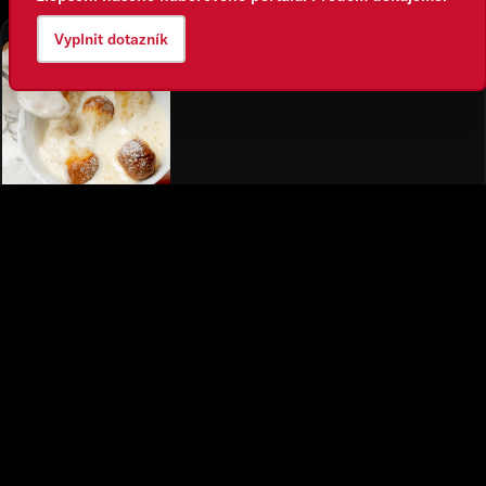
Vyplnit dotazník
Co ti nabízíme?
Mezi nejoblíbenější benefity patří slevová kartička, díky které
máme jídlo v restauracích Ambiente za polovinu.
Samozřejmostí je také Multisport karta, jídlo během směny
zdarma a 20 dní dovolené. Součástí odměny jsou také dýška,
která se rozdělují rovnoměrně mezi celý tým (brigádníci
mají poloviční podíl). Pokud je na obou stranách spokojenost,
je u nás běžné, že se lidé posouvají na jiné nebo vyšší
pozice a mohou se dál rozvíjet.