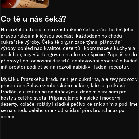
Co tě u nás čeká?
Na pozici zástupce nebo zástupkyně šéfcukráře budeš jeho
pravou rukou a klíčovou součástí každodenního chodu
cukrářské výroby. Čeká tě organizace týmu, plánování
výroby, dohled nad kvalitou dezertů i koordinace s kuchyní a
obsluhou, aby vše fungovalo hladce i ve špičce. Zapojíš se do
přípravy i dokončování dezertů, nastavování procesů a budeš
mít prostor podílet se na rozvoji nabídky i ladění receptur.
Myšák u Pražského hradu není jen cukrárna, ale živý provoz v
prostorách Schwarzenberského paláce, kde se potkává
tradiční cukrařina se snídaňovým a denním servisem pro
hosty z celého světa. Připravujeme klasické i moderní
dezerty, koláče, rolády i sladké pečivo ke snídaním a podílíme
se na chodu celého dne - od snídaní přes brunche až po
obědy.