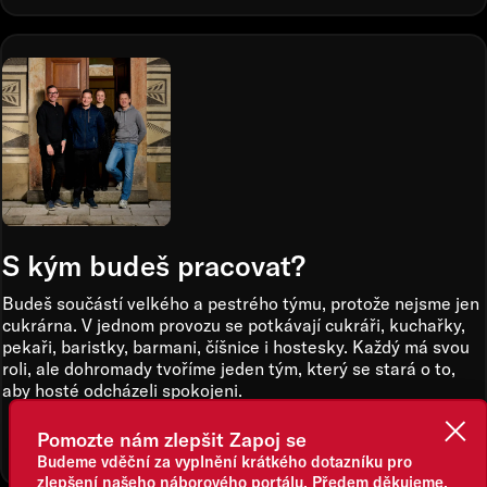
S kým budeš pracovat?
Budeš součástí velkého a pestrého týmu, protože nejsme jen
cukrárna. V jednom provozu se potkávají cukráři, kuchařky,
pekaři, baristky, barmani, číšnice i hostesky. Každý má svou
roli, ale dohromady tvoříme jeden tým, který se stará o to,
aby hosté odcházeli spokojeni.
Pomozte nám zlepšit Zapoj se
Budeme vděční za vyplnění krátkého dotazníku pro
zlepšení našeho náborového portálu. Předem děkujeme.